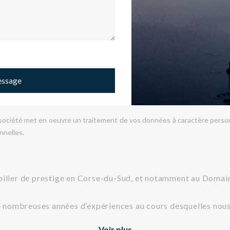
essage
e société met en oeuvre un traitement de vos données à caractère person
nnelles.
obilier de prestige en Corse-du-Sud, et notamment au Dom
 de nombreuses années d’expériences au cours desquelles no
Voir plus