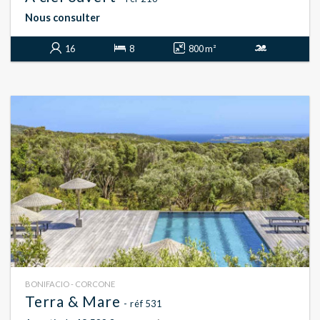
Nous consulter
16
8
800 m²
BONIFACIO - CORCONE
Terra & Mare
- réf 531