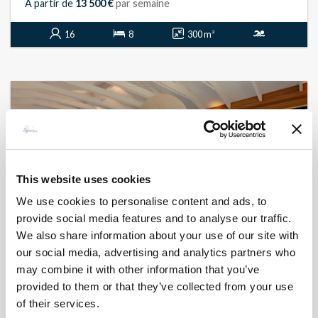
A partir de
13 500 €
par semaine
16
8
300 m²
This website uses cookies
We use cookies to personalise content and ads, to
provide social media features and to analyse our traffic.
We also share information about your use of our site with
our social media, advertising and analytics partners who
may combine it with other information that you’ve
BONIFACIO - PIANTARELLA
Jetez l'ancre
provided to them or that they’ve collected from your use
- réf 407
of their services.
A partir de
19 800 €
par semaine