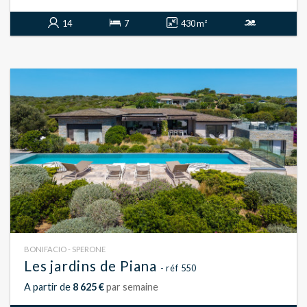
14
7
430 m²
BONIFACIO - SPERONE
Les jardins de Piana
- réf 550
A partir de
8 625 €
par semaine