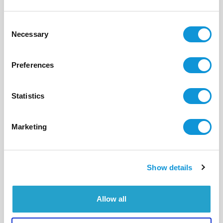
16
8
300 m²
Consent
Necessary
Selection
Preferences
Statistics
Marketing
Show details
Allow all
BONIFACIO - CALA LONGA
Colorama
- réf 581