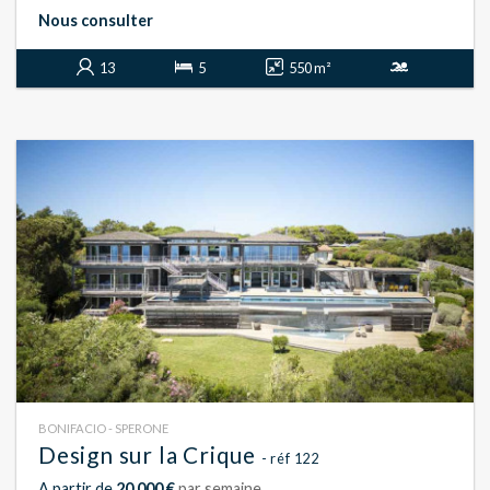
Nous consulter
13
5
550 m²
BONIFACIO - SPERONE
Design sur la Crique
- réf 122
A partir de
20 000 €
par semaine