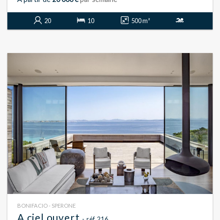
20
10
500 m²
BONIFACIO - SPERONE
A ciel ouvert
- réf 216