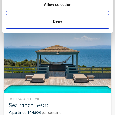
Nous consulter
Allow selection
16
8
750 m²
Deny
BONIFACIO - SPERONE
Sea ranch
- réf 212
A partir de
14 450 €
par semaine