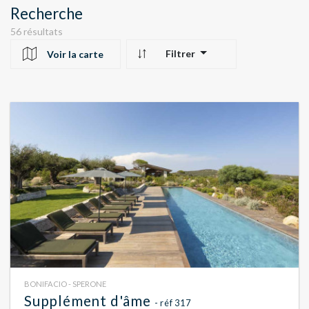
Recherche
56 résultats
Filtrer
Voir la carte
10
24
22
BONIFACIO - SPERONE
Supplément d'âme
- réf 317