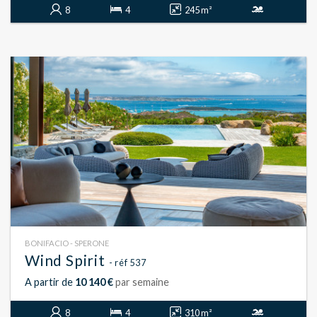
8
4
245 m²
BONIFACIO - SPERONE
Wind Spirit
- réf 537
A partir de
10 140 €
par semaine
8
4
310 m²