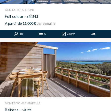
BONIFACIO - SPERONE
Full colour
- réf 543
A partir de
11 000 €
par semaine
10
5
230 m²
BONIFACIO - PIANTARELLA
Balistra
- réf 29