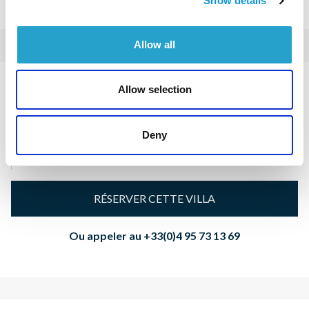
Show details
Allow all
Allow selection
Parfum d'Eden
Nous consulter
Prix / semaine :
Deny
RÉSERVER CETTE VILLA
Ou appeler au
+33(0)4 95 73 13 69