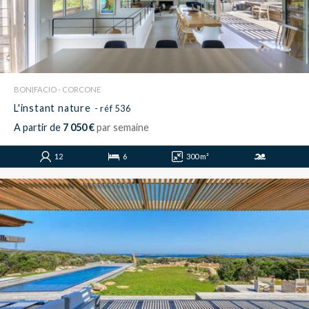
BONIFACIO - CORCONE
L'instant nature
- réf 536
A partir de
7 050 €
par semaine
12
6
300 m²