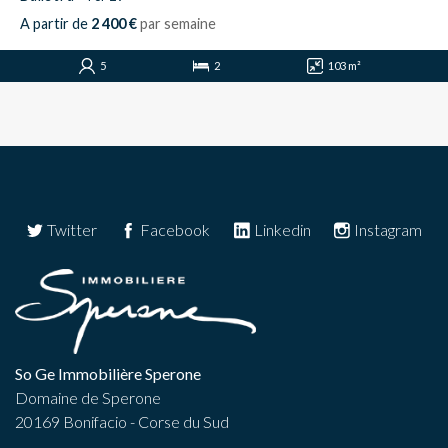
A partir de
2 400 €
par semaine
5
2
103 m²
Twitter
Facebook
Linkedin
Instagram
So Ge Immobilière Sperone
Domaine de Sperone
20169 Bonifacio - Corse du Sud