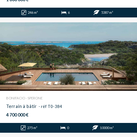
246 m²
6
5387 m²
BONIFACIO - SPERONE
Terrain à bâtir
- réf T0-384
4 700 000 €
275 m²
0
10000 m²