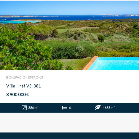
BONIFACIO - SPERONE
Villa
- réf V3-381
8 900 000 €
386 m²
6
4633 m²