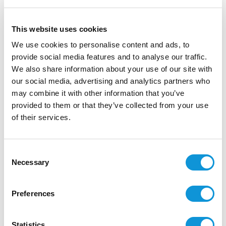
une ligne architecturale plus contemporaine, plus aérienne,
tout en faisant totalement corps avec l'esprit des lieux...
This website uses cookies
Vue :
We use cookies to personalise content and ads, to
Sud
provide social media features and to analyse our traffic.
We also share information about your use of our site with
Installations :
our social media, advertising and analytics partners who
may combine it with other information that you’ve
provided to them or that they’ve collected from your use
of their services.
Localisation
Consent
Necessary
Selection
Preferences
Statistics