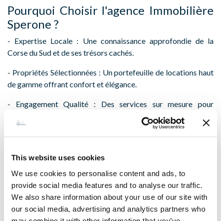
Pourquoi Choisir l'agence Immobilière
Sperone ?
- Expertise Locale : Une connaissance approfondie de la
Corse du Sud et de ses trésors cachés.
- Propriétés Sélectionnées : Un portefeuille de locations haut
de gamme offrant confort et élégance.
- Engagement Qualité : Des services sur mesure pour
répondre aux besoins spécifiques des amateurs de sports de
glisse.
Réservez Votre Séjour avec l'agence
This website uses cookies
Immobilière Sperone
We use cookies to personalise content and ads, to
Plongez dans une expérience unique en Corse du Sud avec
provide social media features and to analyse our traffic.
l'agence Immobilière Sperone. Que vous soyez un adepte du
We also share information about your use of our site with
kitesurf, du windsurf, de la plongée ou du stand-up paddle,
our social media, advertising and analytics partners who
nous avons la location idéale pour vous. N'attendez plus et
may combine it with other information that you’ve