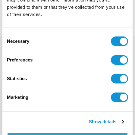
contactez-nous
dès aujourd'hui pour planifier vos prochaines
provided to them or that they’ve collected from your use
vacances de rêve au cœur des plus beaux paysages marins de
of their services.
Corse.
Consent
Necessary
Selection
VOUS AIMEREZ AUSSI
Preferences
Statistics
Marketing
Show details