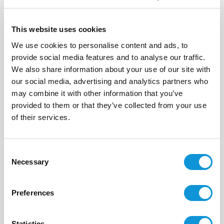
This website uses cookies
We use cookies to personalise content and ads, to
provide social media features and to analyse our traffic.
We also share information about your use of our site with
our social media, advertising and analytics partners who
may combine it with other information that you’ve
provided to them or that they’ve collected from your use
of their services.
Envoyer votre message
Consent
Necessary
Selection
Ou appelez nous directement au :
Preferences
+33(0)4 95 73 13 69
Statistics