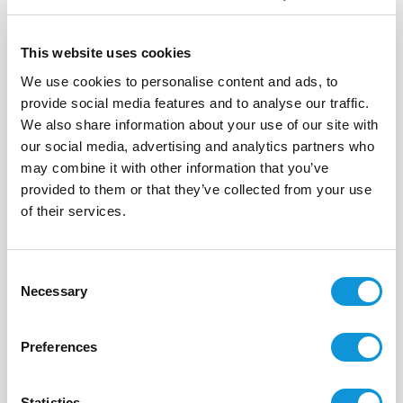
This website uses cookies
We use cookies to personalise content and ads, to
provide social media features and to analyse our traffic.
We also share information about your use of our site with
our social media, advertising and analytics partners who
may combine it with other information that you’ve
provided to them or that they’ve collected from your use
of their services.
Envoyer votre message
Consent
Necessary
Selection
Ou appelez nous directement au :
Preferences
+33(0)4 95 73 13 69
Statistics