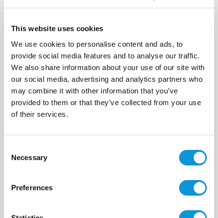
This website uses cookies
We use cookies to personalise content and ads, to
provide social media features and to analyse our traffic.
We also share information about your use of our site with
our social media, advertising and analytics partners who
may combine it with other information that you’ve
provided to them or that they’ve collected from your use
of their services.
Envoyer votre message
Consent
Necessary
Selection
Ou appelez nous directement au :
Preferences
+33(0)4 95 73 13 69
Statistics