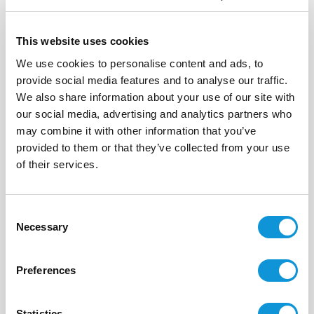
This website uses cookies
We use cookies to personalise content and ads, to
provide social media features and to analyse our traffic.
We also share information about your use of our site with
our social media, advertising and analytics partners who
may combine it with other information that you’ve
provided to them or that they’ve collected from your use
of their services.
Envoyer votre message
Consent
Necessary
Selection
Ou appelez nous directement au :
Preferences
+33(0)4 95 73 13 69
Statistics