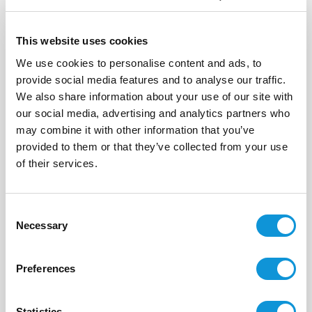
This website uses cookies
We use cookies to personalise content and ads, to
provide social media features and to analyse our traffic.
We also share information about your use of our site with
our social media, advertising and analytics partners who
may combine it with other information that you’ve
provided to them or that they’ve collected from your use
of their services.
Envoyer votre message
Consent
Necessary
Selection
Ou appelez nous directement au :
Preferences
+33(0)4 95 73 13 69
Statistics