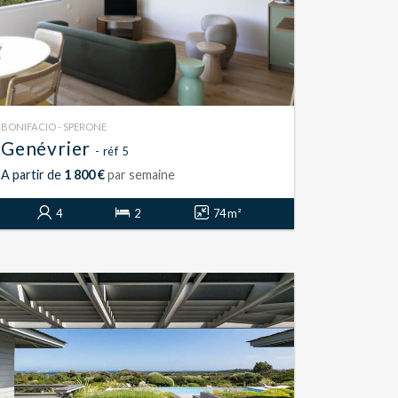
BONIFACIO - SPERONE
Genévrier
- réf 5
A partir de
1 800 €
par semaine
4
2
74 m²