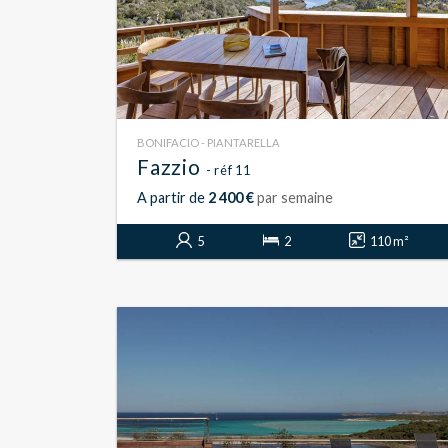
BONIFACIO - PIANTARELLA
Fazzio
- réf 11
A partir de
2 400 €
par semaine
5
2
110 m²