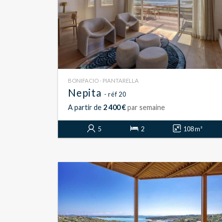
BONIFACIO - PIANTARELLA
Nepita
- réf 20
A partir de
2 400 €
par semaine
5
2
108 m²