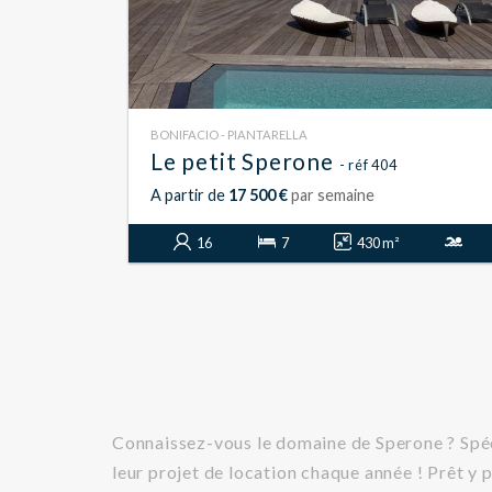
BONIFACIO - PIANTARELLA
Le petit Sperone
- réf 404
A partir de
17 500 €
par semaine
16
7
430 m²
Connaissez-vous le domaine de Sperone ? Spéc
leur projet de location chaque année ! Prêt y