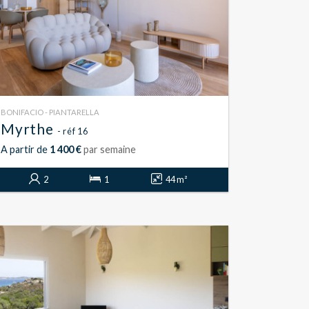
BONIFACIO - PIANTARELLA
Myrthe
- réf 16
A partir de
1 400 €
par semaine
2
1
44 m²