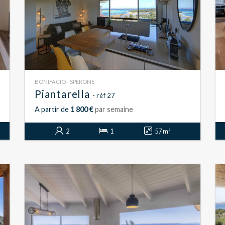
BONIFACIO - SPERONE
Piantarella
- réf 27
A partir de
1 800 €
par semaine
2
1
57 m²