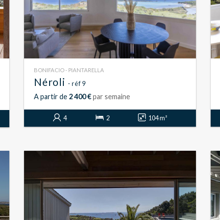
BONIFACIO - PIANTARELLA
Néroli
- réf 9
A partir de
2 400 €
par semaine
4
2
104 m²