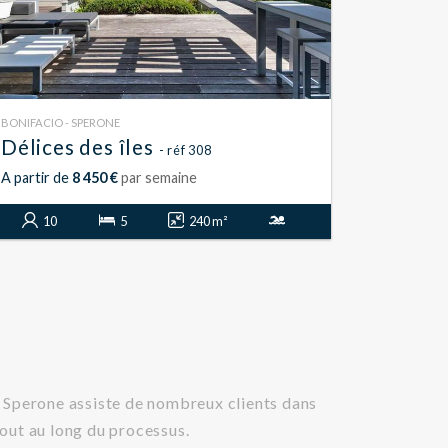
BONIFACIO - SPERONE
Délices des îles
- réf 308
A partir de
8 450 €
par semaine
10
5
240 m²
e Sperone assiste de nombreux clients dans
out au long du processus.