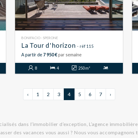
BONIFACIO - SPERONE
La Tour d'horizon
- réf 115
A partir de
7 950 €
par semaine
8
4
250 m²
‹
1
2
3
4
5
6
7
›
ialisés dans l’immobilier d’exception, L’agence immobilièr
 passer des vacances vous aussi ? Nous vous accompagnons t