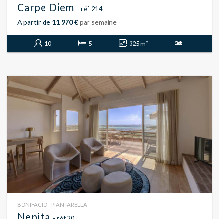
Carpe Diem
- réf 214
A partir de
11 970 €
par semaine
10
5
325 m²
BONIFACIO - PIANTARELLA
Nepita
- réf 20