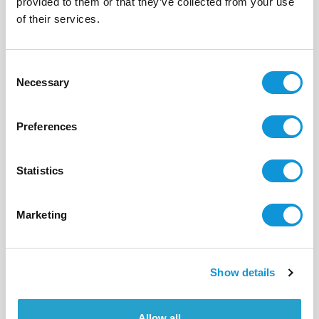
Myrthe
provided to them or that they’ve collected from your use
- réf 16
of their services.
A partir de
1 400 €
par semaine
2
1
44 m²
Consent
Necessary
Selection
Preferences
Statistics
Marketing
Show details
Allow all