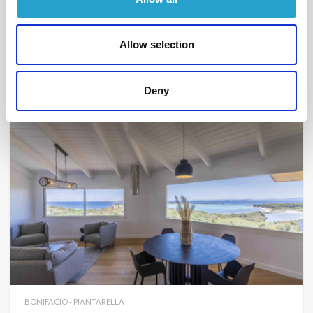
BONIFACIO - PIANTARELLA
Fazzio
- réf 11
A partir de
2 400 €
par semaine
Allow selection
5
2
110 m²
Deny
BONIFACIO - PIANTARELLA