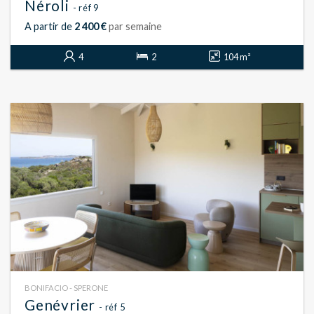
Néroli
- réf 9
A partir de
2 400 €
par semaine
4
2
104 m²
BONIFACIO - SPERONE
Genévrier
- réf 5