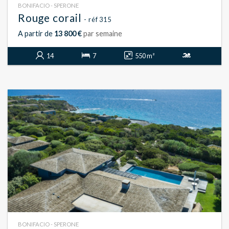
BONIFACIO - SPERONE
Rouge corail
- réf 315
A partir de
13 800 €
par semaine
14
7
550 m²
BONIFACIO - SPERONE