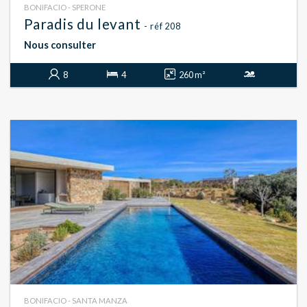
BONIFACIO - SPERONE
Paradis du levant
- réf 208
Nous consulter
8
4
260 m²
BONIFACIO - SANTA MANZA