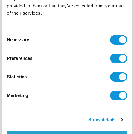
provided to them or that they’ve collected from your use
BONIFACIO - SPERONE
Le mas de Ciappili
of their services.
- réf 110
A partir de
5 100 €
par semaine
Consent
10
5
300 m²
Necessary
Selection
Preferences
Statistics
Marketing
Show details
BONIFACIO - SANTA MANZA