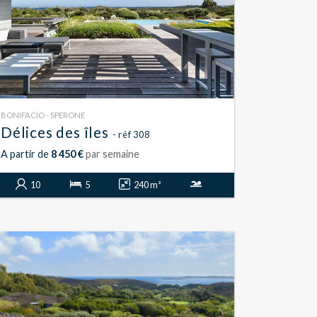
BONIFACIO - SPERONE
Délices des îles
- réf 308
A partir de
8 450 €
par semaine
10
5
240 m²