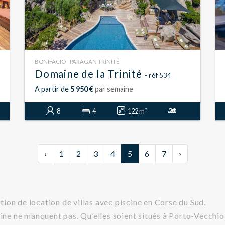
BONIFACIO - PARAGAN TRINITÉ
Domaine de la Trinité
- réf 534
A partir de
5 950 €
par semaine
8
4
122 m²
‹
1
2
3
4
5
6
7
›
ion de location de villas avec piscine en Corse du Sud.
scine ne manquent pas. Qu’elles soient situés à Porto-Vecc