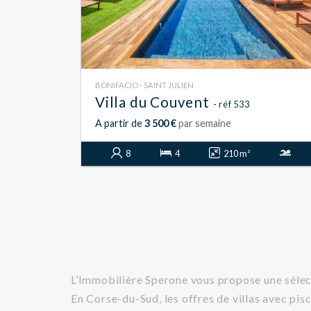
BONIFACIO - SAINT JULIEN
Villa du Couvent
- réf 533
A partir de
3 500 €
par semaine
8
4
210 m²
L’Immobilière Sperone vous propose une sélect
En Corse-du-Sud, les offres de villas avec pi