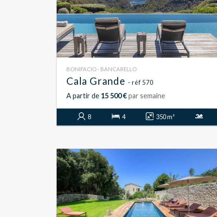
BONIFACIO - BANCARELLO
Cala Grande
- réf 570
A partir de
15 500 €
par semaine
8
4
350 m²