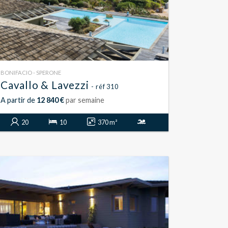
BONIFACIO - SPERONE
Cavallo & Lavezzi
- réf 310
A partir de
12 840 €
par semaine
20
10
370 m²