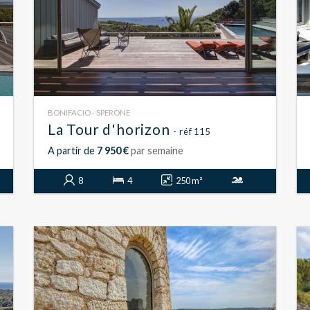
BONIFACIO - SPERONE
La Tour d'horizon
- réf 115
A partir de
7 950 €
par semaine
8
4
250 m²