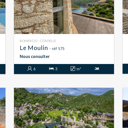
BONIFACIO - CITADELLE
Le Moulin
- réf 575
Nous consulter
6
3
m²