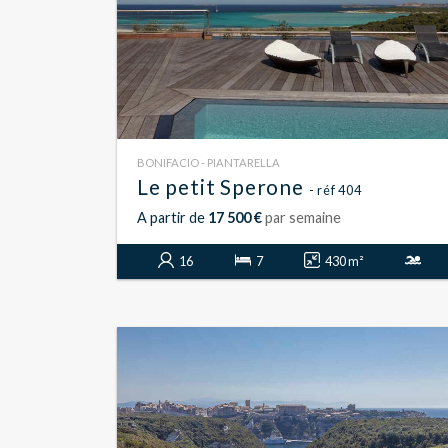
BONIFACIO - PIANTARELLA
Le petit Sperone
- réf 404
A partir de
17 500 €
par semaine
16
7
430 m²