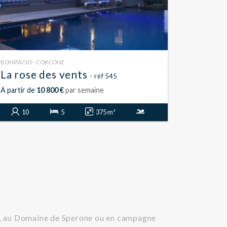
BONIFACIO - CORCONE
La rose des vents
- réf 545
A partir de
10 800 €
par semaine
10
5
375 m²
hio, au Domaine de Sperone ou en campagne