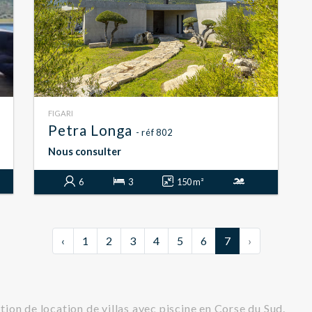
FIGARI
Petra Longa
- réf 802
Nous consulter
6
3
150 m²
‹
1
2
3
4
5
6
7
›
ion de location de villas avec piscine en Corse du Sud.