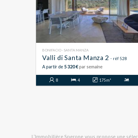
BONIFACIO - SANTA MANZA
Valli di Santa Manza 2
- réf 528
A partir de
5 320 €
par semaine
8
4
175 m²
L’Immobilière Sperone vous propose une sélect