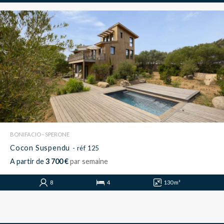
BONIFACIO - SPERONE
Cocon Suspendu
- réf 125
A partir de
3 700 €
par semaine
8
4
130 m²