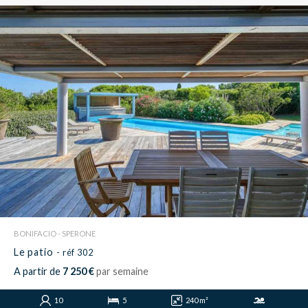
BONIFACIO - SPERONE
Le patio
- réf 302
A partir de
7 250 €
par semaine
10
5
240 m²