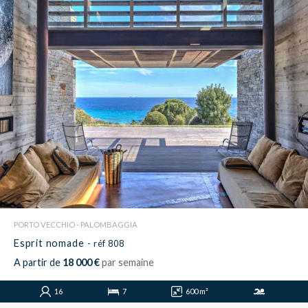
PORTO VECCHIO - PALOMBAGGIA
Esprit nomade
- réf 808
A partir de
18 000 €
par semaine
16
7
600 m²