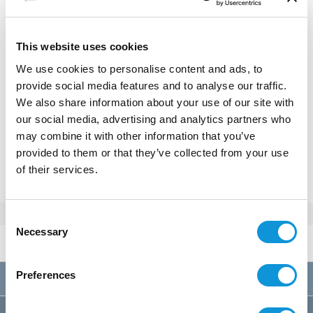
Stella di mare
€ 1 630 - 3 140
Prix / semaine :
This website uses cookies
We use cookies to personalise content and ads, to
provide social media features and to analyse our traffic.
We also share information about your use of our site with
our social media, advertising and analytics partners who
RÉSERVER CET APPARTEMENT
may combine it with other information that you’ve
provided to them or that they’ve collected from your use
Ou appeler au
+33(0)4 95 73 13 69
of their services.
Consent
Necessary
Selection
Tarifs 2026
par semaine
Preferences
A
01/01 au 28/03
1630€
B
28/03 au 23/05
1810€