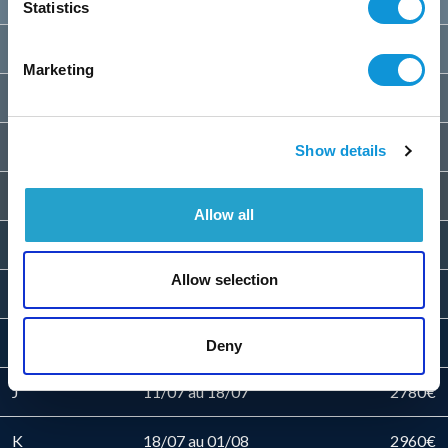
Statistics
C
23/05 au 30/05
1895€
Marketing
D
30/05 au 06/06
2080€
E
06/06 au 13/06
2170€
Show details
F
13/06 au 20/06
2260€
Allow all
G
20/06 au 27/06
2340€
Allow selection
H
27/06 au 04/07
2430€
I
04/07 au 11/07
2520€
Deny
J
11/07 au 18/07
2780€
K
18/07 au 01/08
2960€