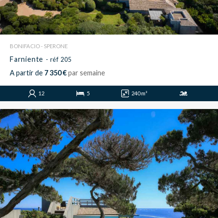
BONIFACIO - SPERONE
Farniente
- réf 205
A partir de
7 350 €
par semaine
12
5
240 m²