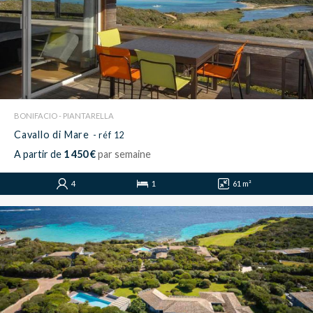
BONIFACIO - PIANTARELLA
Cavallo di Mare
- réf 12
A partir de
1 450 €
par semaine
4
1
61 m²