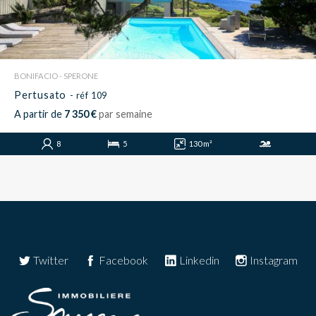
BONIFACIO - SPERONE
Pertusato
- réf 109
A partir de
7 350 €
par semaine
8
5
130 m²
Twitter
Facebook
Linkedin
Instagram