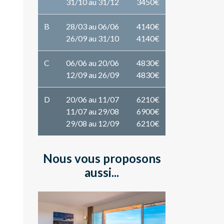
31/10 au 31/12
3450€
B
28/03 au 06/06
4140€
26/09 au 31/10
4140€
C
06/06 au 20/06
4830€
12/09 au 26/09
4830€
D
20/06 au 11/07
6210€
11/07 au 29/08
6900€
29/08 au 12/09
6210€
Nous vous proposons
aussi...