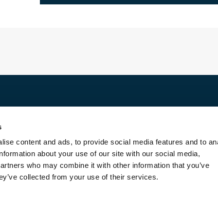
Découvrir
s
Location
ise content and ads, to provide social media features and to an
Vente
information about your use of our site with our social media,
Nous confier votre bien
partners who may combine it with other information that you’ve
Blog
ey’ve collected from your use of their services.
Contact
A propos
Barème
Mentions légales