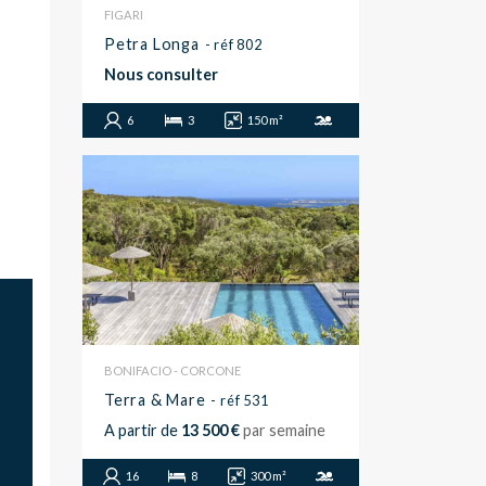
FIGARI
Petra Longa
- réf 802
Nous consulter
6
3
150 m²
BONIFACIO - CORCONE
Terra & Mare
- réf 531
A partir de
13 500 €
par semaine
16
8
300 m²