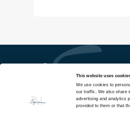
This website uses cookie
We use cookies to personal
So Ge Immobilière Sperone
our traffic. We also share 
Domaine de Sperone
20169 Bonifacio - Corse du Sud
advertising and analytics 
provided to them or that th
TEL
+33(0)4 95 73 13 69
FAX
+33(0)4 95 73 06 97