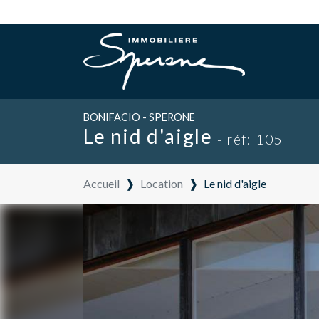
BONIFACIO - SPERONE
Le nid d'aigle
- réf: 105
Accueil
❱
Location
❱
Le nid d'aigle