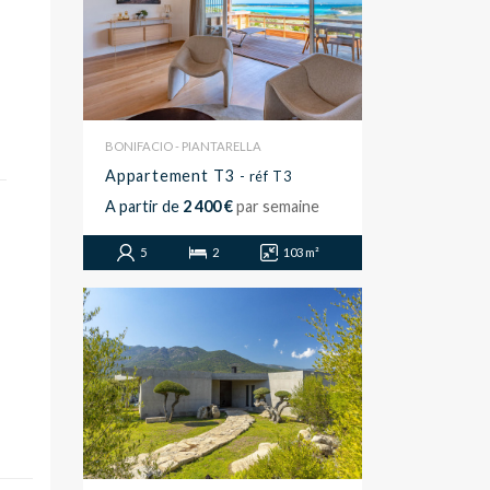
BONIFACIO - PIANTARELLA
Appartement T3
- réf T3
A partir de
2 400 €
par semaine
5
2
103 m²