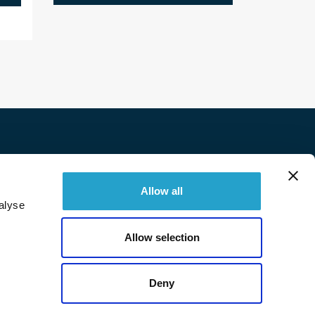
Twitter
Facebook
Linkedin
Instagram
Allow all
alyse
© 2026 Immobilière Sperone. Tous droits réservés.
Allow selection
Deny