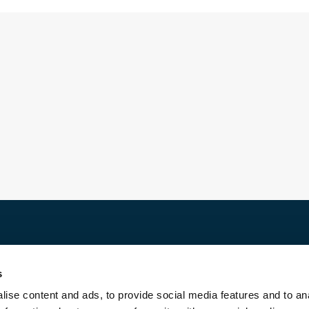
Découvrir
s
Location
ise content and ads, to provide social media features and to an
Vente