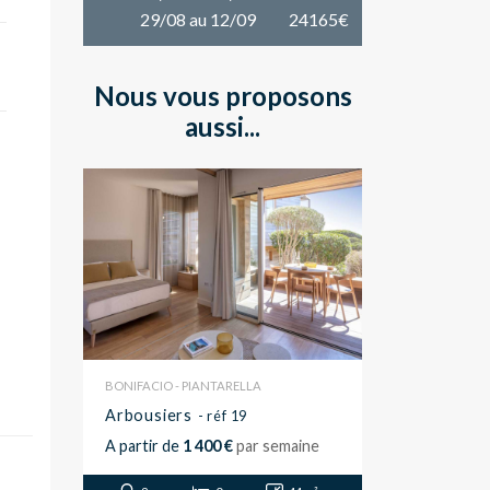
29/08 au 12/09
24165€
Nous vous proposons
aussi...
BONIFACIO - PIANTARELLA
Arbousiers
- réf 19
A partir de
1 400 €
par semaine