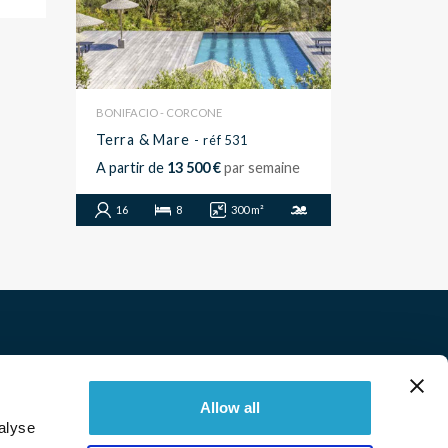
BONIFACIO - CORCONE
Terra & Mare
- réf 531
A partir de
13 500 €
par semaine
16
8
300 m²
Twitter
Facebook
Linkedin
Instagram
Allow all
alyse
© 2026 Immobilière Sperone. Tous droits réservés.