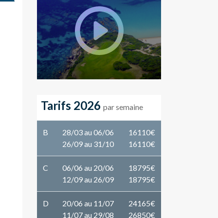
Tarifs 2026
par semaine
B
28/03 au 06/06
16110€
26/09 au 31/10
16110€
C
06/06 au 20/06
18795€
12/09 au 26/09
18795€
D
20/06 au 11/07
24165€
11/07 au 29/08
26850€