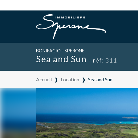
BONIFACIO - SPERONE
Sea and Sun
- réf: 311
Accueil
❱
Location
❱
Sea and Sun