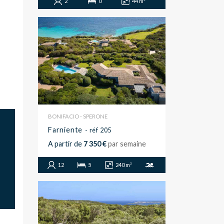
2
0
44 m²
BONIFACIO - SPERONE
Farniente
- réf 205
A partir de
7 350 €
par semaine
12
5
240 m²