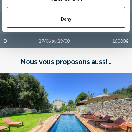
12/09 au 07/11
12500€
Deny
C
06/06 au 27/06
14000€
29/08 au 12/09
14000€
D
27/06 au 29/08
16000€
Nous vous proposons aussi...