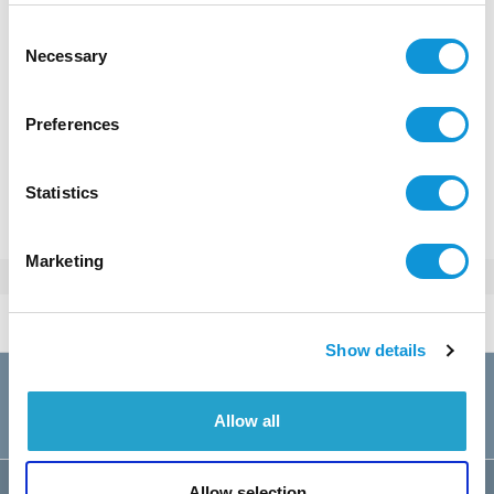
€ 10 500 - 16 000
Prix / semaine :
Consent
Necessary
Selection
Preferences
RÉSERVER CETTE VILLA
Ou appeler au
+33(0)4 95 73 13 69
Statistics
Marketing
Tarifs 2026
par semaine
Show details
A
03/01 au 28/03
10500€
07/11 au 31/12
10500€
Allow all
19/12 au 03/01
12500€
B
28/03 au 06/06
12500€
Allow selection