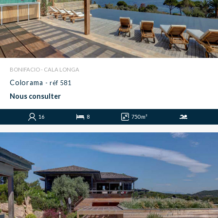
BONIFACIO - CALA LONGA
Colorama
- réf 581
Nous consulter
16
8
750 m²