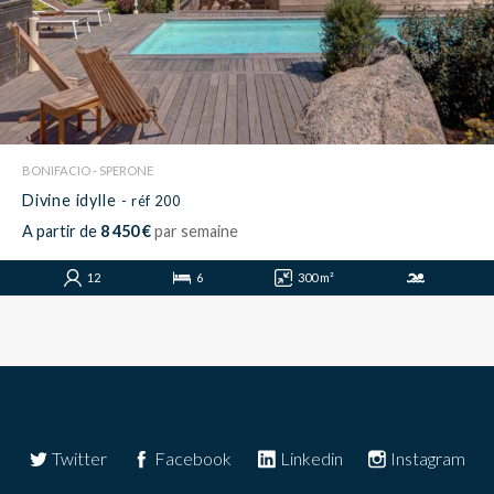
BONIFACIO - SPERONE
Divine idylle
- réf 200
A partir de
8 450 €
par semaine
12
6
300 m²
Twitter
Facebook
Linkedin
Instagram