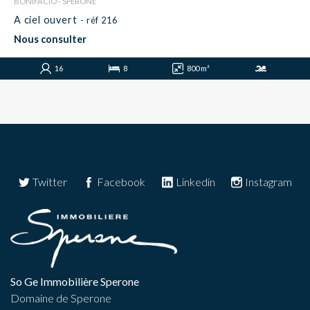
BONIFACIO - SPERONE
A ciel ouvert
- réf 216
Nous consulter
16
8
800 m²
Twitter
Facebook
Linkedin
Instagram
So Ge Immobilière Sperone
Domaine de Sperone