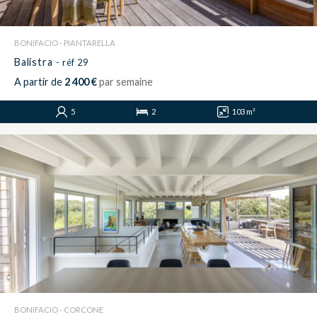
BONIFACIO - PIANTARELLA
Balistra
- réf 29
A partir de
2 400 €
par semaine
5
2
103 m²
BONIFACIO - CORCONE