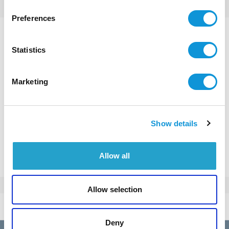
Preferences
Esprit nomade
Statistics
€ 18 000 - 30 000
Prix / semaine :
Marketing
RÉSERVER CETTE VILLA
Show details
Ou appeler au
+33(0)4 95 73 13 69
Allow all
Allow selection
Tarifs 2026
par semaine
Deny