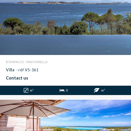
BONIFACIO - PIANTARELLA
Villa
- réf V5-361
Contact us
m²
0
m²