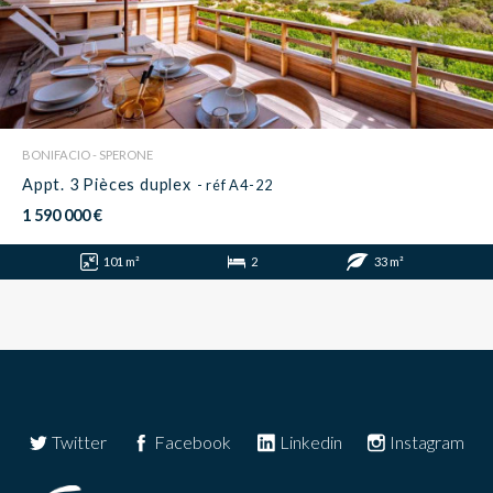
BONIFACIO - SPERONE
Appt. 3 Pièces duplex
- réf A4-22
1 590 000 €
101 m²
2
33 m²
Twitter
Facebook
Linkedin
Instagram