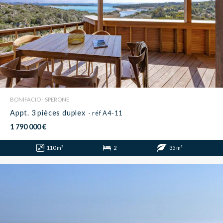
BONIFACIO - SPERONE
Appt. 3 pièces duplex
- réf A4-11
1 790 000 €
110 m²
2
35 m²