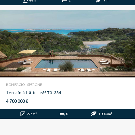
44 m²
1
9 m²
BONIFACIO - SPERONE
Terrain à bâtir
- réf T0-384
4 700 000 €
275 m²
0
10000 m²