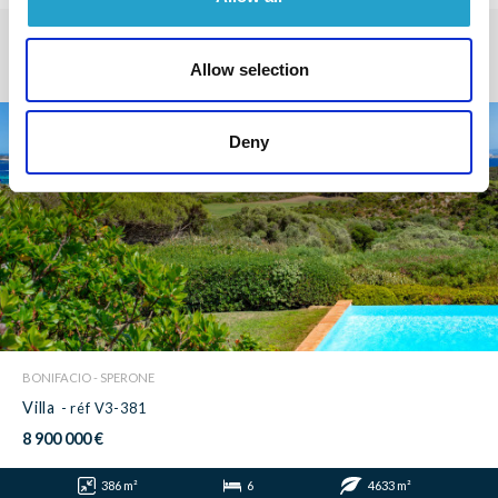
We also propose you...
Allow selection
Deny
BONIFACIO - SPERONE
Villa
- réf V3-381
8 900 000 €
386 m²
6
4633 m²