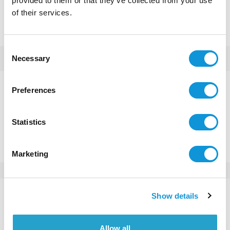
provided to them or that they’ve collected from your use
of their services.
Consent
Necessary
Selection
Preferences
Appt. 2 pièces
You have some questions or want to visit?
Statistics
CONTACT US
Marketing
Diagnostics
Show details
DPE :
D
GES :
C
Allow all