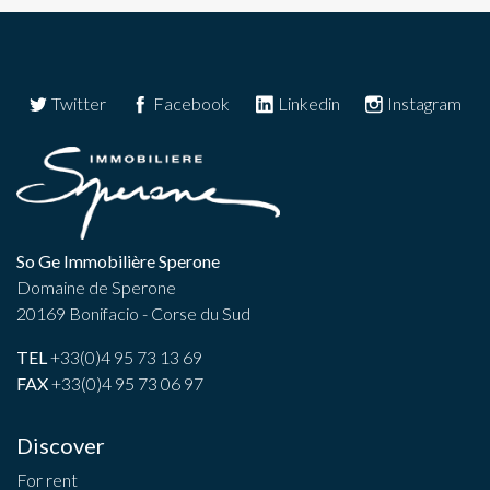
Twitter
Facebook
Linkedin
Instagram
So Ge Immobilière Sperone
Domaine de Sperone
20169 Bonifacio - Corse du Sud
TEL
+33(0)4 95 73 13 69
FAX
+33(0)4 95 73 06 97
Discover
For rent