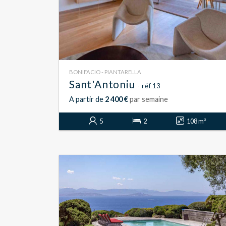
BONIFACIO - PIANTARELLA
Sant'Antoniu
- réf 13
A partir de
2 400 €
par semaine
5
2
108 m²