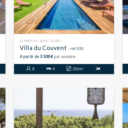
BONIFACIO - SAINT JULIEN
Villa du Couvent
- réf 533
A partir de
3 500 €
par semaine
8
4
210 m²