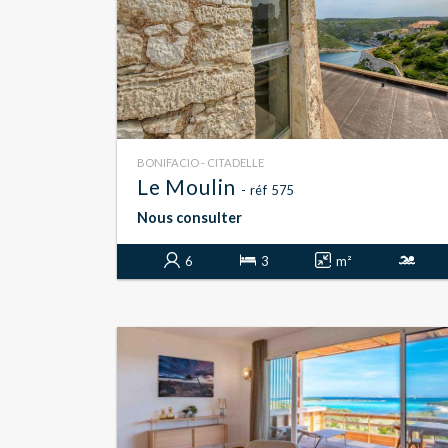
BONIFACIO - CITADELLE
Le Moulin
- réf 575
Nous consulter
6
3
m²