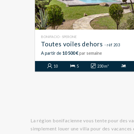
BONIFACIO - SPERONE
Toutes voiles dehors
- réf 203
A partir de
10 500 €
par semaine
10
5
230 m²
La région bonifacienne vous tente pour des va
simplement louer une villa pour des vacances 