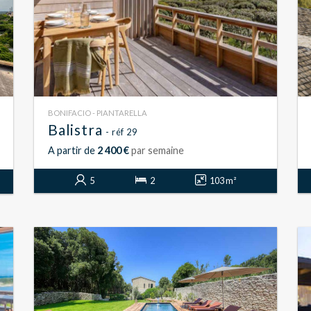
BONIFACIO - PIANTARELLA
Balistra
- réf 29
A partir de
2 400 €
par semaine
5
2
103 m²