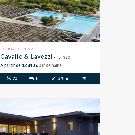
BONIFACIO - SPERONE
Cavallo & Lavezzi
- réf 310
A partir de
12 840 €
par semaine
20
10
370 m²