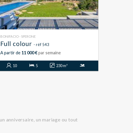
BONIFACIO - SPERONE
Full colour
- réf 543
A partir de
11 000 €
par semaine
10
5
230 m²
un anniversaire, un mariage ou tout