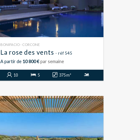
BONIFACIO - CORCONE
La rose des vents
- réf 545
A partir de
10 800 €
par semaine
10
5
375 m²