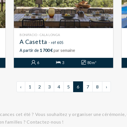
BONIFACIO - CALA LONGA
A Casetta
- réf 605
A partir de
1 700 €
par semaine
6
3
80 m²
‹
1
2
3
4
5
6
7
8
›
cances cet été ? Vous souhaitez y organiser une cérémonie, 
en familles ? Contactez-nous !