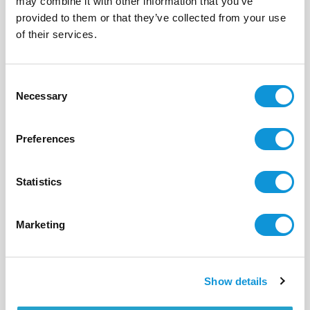
may combine it with other information that you’ve
provided to them or that they’ve collected from your use
BONIFACIO - SPERONE
Ombre & Lumière
of their services.
- réf 206
A partir de
6 950 €
par semaine
Consent
12
6
300 m²
Necessary
Selection
Preferences
Statistics
Marketing
Possibilité de louer 3 nuits
Show details