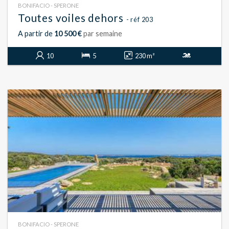
BONIFACIO - SPERONE
Toutes voiles dehors
- réf 203
A partir de
10 500 €
par semaine
10
5
230 m²
BONIFACIO - SPERONE