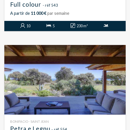
Full colour
- réf 543
A partir de
11 000 €
par semaine
10
5
230 m²
BONIFACIO - SAINT JEAN
Petra e Legnu
- réf 554