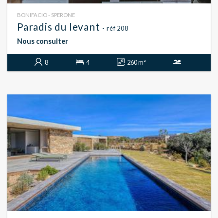
BONIFACIO - SPERONE
Paradis du levant
- réf 208
Nous consulter
8
4
260 m²