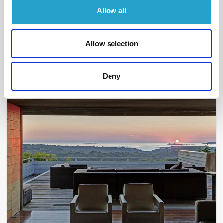
BONIFACIO - CALA LONGA
Allow all
Brise Marine
- réf 532
A partir de
5 390 €
par semaine
Allow selection
10
6
250 m²
Deny