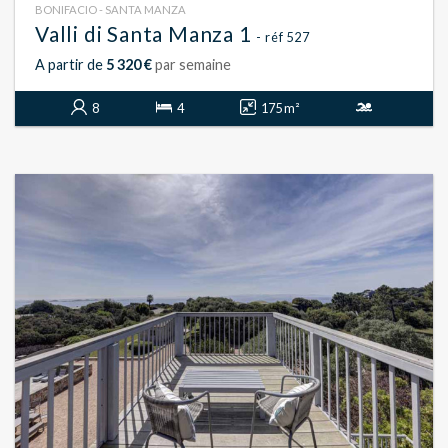
BONIFACIO - SANTA MANZA
Valli di Santa Manza 1
- réf 527
A partir de
5 320 €
par semaine
8
4
175 m²