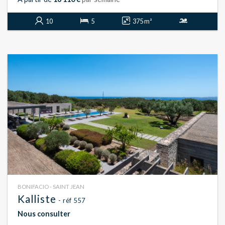
10
5
375 m²
BONIFACIO - SAINT JEAN
Kalliste
- réf 557
Nous consulter