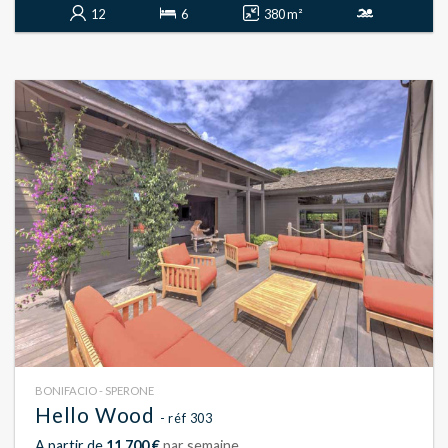
12
6
380 m²
BONIFACIO - SPERONE
Hello Wood
- réf 303
A partir de
11 700 €
par semaine