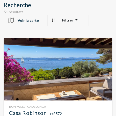
Recherche
51 résultats
Filtrer
Voir la carte
10
24
22
BONIFACIO - CALA LONGA
Casa Robinson
- réf 572