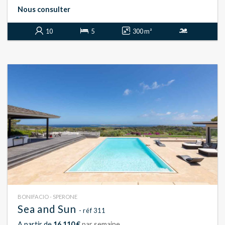
Nous consulter
10
5
300 m²
BONIFACIO - SPERONE
Sea and Sun
- réf 311
A partir de
16 110 €
par semaine