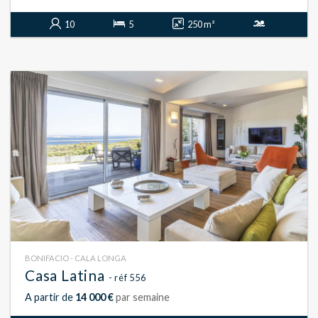
10
5
250 m²
BONIFACIO - CALA LONGA
Casa Latina
- réf 556
A partir de
14 000 €
par semaine