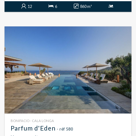
12
6
860 m²
BONIFACIO - CALA LONGA
Parfum d'Eden
- réf 580