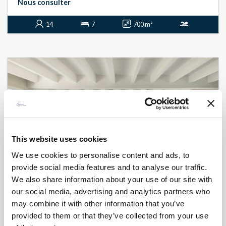
Nous consulter
14
7
700 m²
This website uses cookies
We use cookies to personalise content and ads, to
provide social media features and to analyse our traffic.
We also share information about your use of our site with
our social media, advertising and analytics partners who
BONIFACIO - CORCONE
L'instant nature
may combine it with other information that you’ve
- réf 536
provided to them or that they’ve collected from your use
A partir de
7 050 €
par semaine