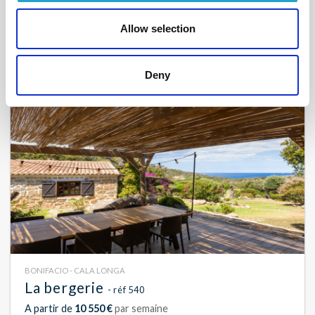
A partir de
9 300 €
par semaine
Allow selection
8
4
180 m²
Deny
BONIFACIO - CALA LONGA
La bergerie
- réf 540
A partir de
10 550 €
par semaine