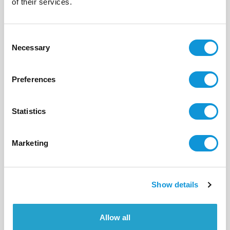
of their services.
12
6
300 m²
Consent
Necessary
Selection
Preferences
Statistics
Marketing
Show details
BONIFACIO - PIANTARELLA
Allow all
I Tre Casi 2
- réf 552