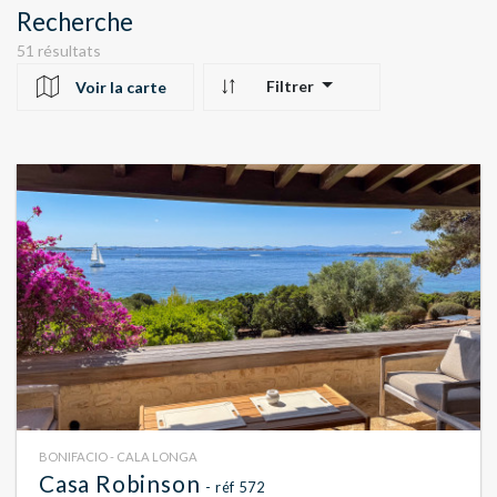
Recherche
51 résultats
Filtrer
Voir la carte
10
24
22
BONIFACIO - CALA LONGA
Casa Robinson
- réf 572