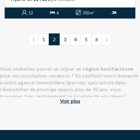
12
6
350 m²
‹
1
2
3
4
5
6
›
Vous souhaitez passer un séjour en
région bonifacienne
pour vos prochaines vacances ? En confiant votre demande
à notre agence Immobilière Sperone, spécialisée dans
l’immobilier de prestige depuis plus de 30 ans, vous
trouverez très certainement la location de vos rêves !
Voir plus
Découvrez notre sélection de
location de villas
et de
location de maisons à Bonifacio
, en Corse.
Pourquoi faire appel à l’Immobilière
Sperone ?