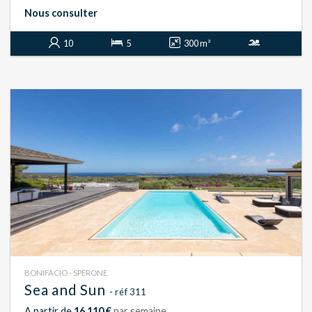
Nous consulter
10
5
300 m²
BONIFACIO - SPERONE
Sea and Sun
- réf 311
A partir de
16 110 €
par semaine