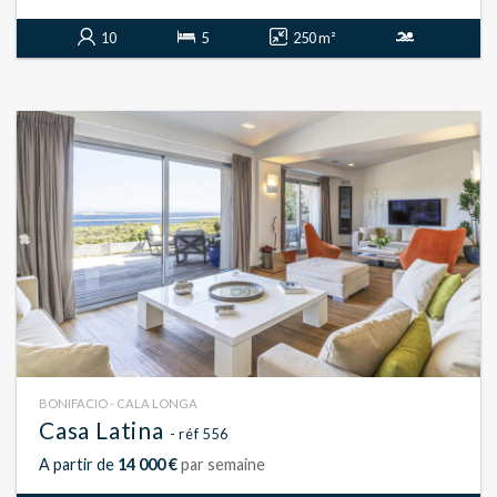
10
5
250 m²
BONIFACIO - CALA LONGA
Casa Latina
- réf 556
A partir de
14 000 €
par semaine