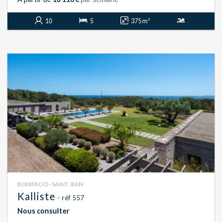
10
5
375 m²
BONIFACIO - SAINT JEAN
Kalliste
- réf 557
Nous consulter