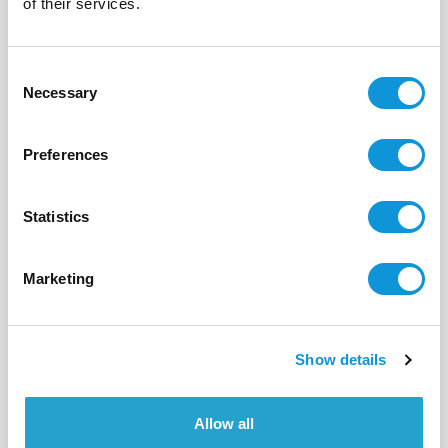
of their services.
12
6
300 m²
Consent
Necessary
Selection
Preferences
Statistics
Marketing
Show details
BONIFACIO - PIANTARELLA
Allow all
I Tre Casi 2
- réf 552