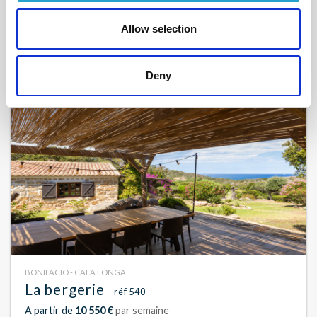
A partir de
9 300 €
par semaine
Allow selection
8
4
180 m²
Deny
BONIFACIO - CALA LONGA
La bergerie
- réf 540
A partir de
10 550 €
par semaine