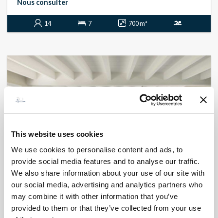
Nous consulter
14
7
700 m²
This website uses cookies
We use cookies to personalise content and ads, to
provide social media features and to analyse our traffic.
We also share information about your use of our site with
our social media, advertising and analytics partners who
BONIFACIO - CORCONE
L'instant nature
may combine it with other information that you’ve
- réf 536
provided to them or that they’ve collected from your use
A partir de
7 050 €
par semaine