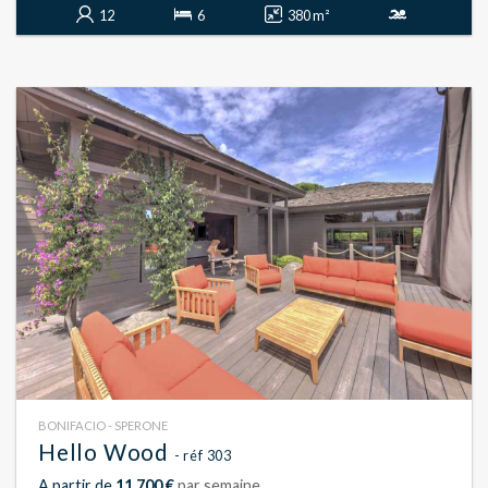
12
6
380 m²
BONIFACIO - SPERONE
Hello Wood
- réf 303
A partir de
11 700 €
par semaine