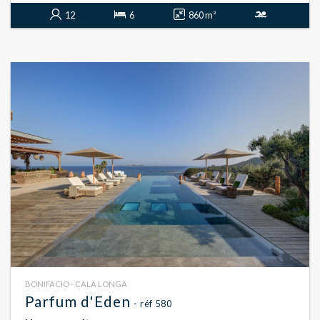
12
6
860 m²
BONIFACIO - CALA LONGA
Parfum d'Eden
- réf 580