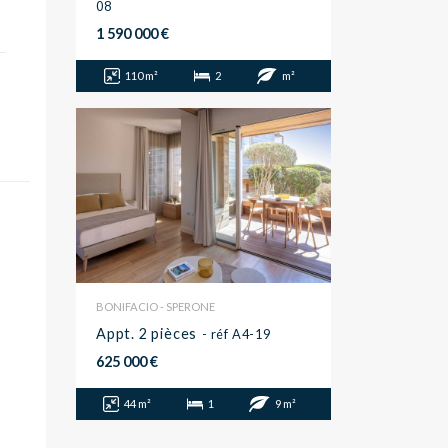
08
1 590 000 €
110 m²
2
m²
BONIFACIO - SPERONE
Appt. 2 pièces
- réf A4-19
625 000 €
44 m²
1
9 m²