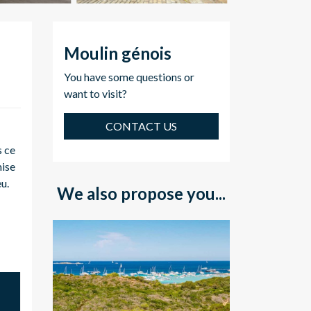
Moulin génois
You have some questions or
want to visit?
CONTACT US
s ce
mise
u.
We also propose you...