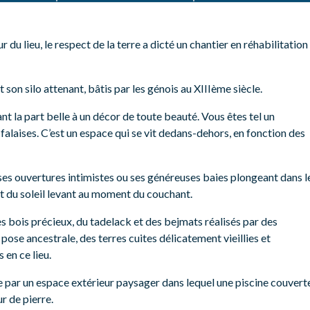
r du lieu, le respect de la terre a dicté un chantier en réhabilitation
 et son silo attenant, bâtis par les génois au XIIIème siècle.
ant la part belle à un décor de toute beauté. Vous êtes tel un
falaises. C’est un espace qui se vit dedans-dehors, en fonction des
, ses ouvertures intimistes ou ses généreuses baies plongeant dans l
nt du soleil levant au moment du couchant.
s bois précieux, du tadelack et des bejmats réalisés par des
 pose ancestrale, des terres cuites délicatement vieillies et
 en ce lieu.
e par un espace extérieur paysager dans lequel une piscine couvert
r de pierre.