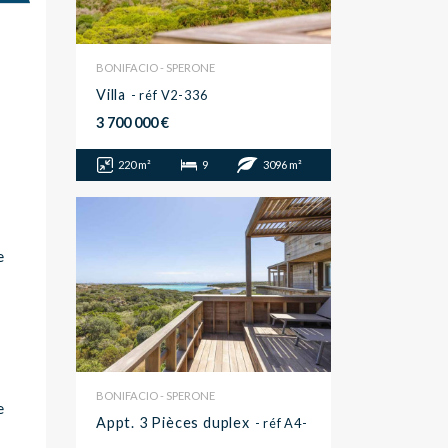
BONIFACIO - SPERONE
Villa
- réf V2-336
3 700 000 €
220 m²
9
3096 m²
e
BONIFACIO - SPERONE
e
Appt. 3 Pièces duplex
- réf A4-