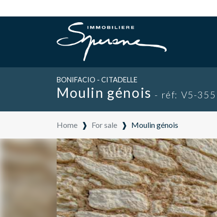
BONIFACIO - CITADELLE
Moulin génois
- réf: V5-355
Home
❱
For sale
❱
Moulin génois