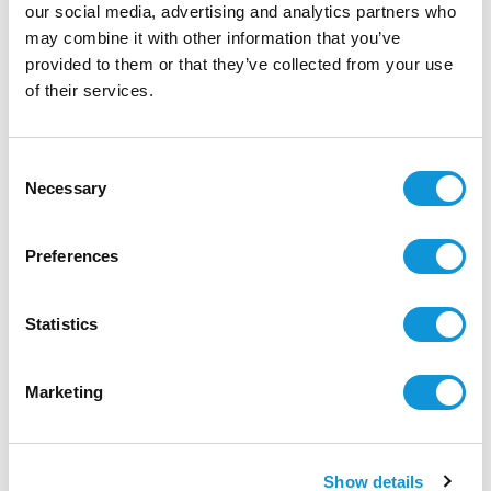
Amenities :
our social media, advertising and analytics partners who
Internet access
may combine it with other information that you’ve
Cellar
provided to them or that they’ve collected from your use
Air conditioning
of their services.
Equipped kitchen
Parking
Consent
Swimming pool
Necessary
Selection
TV
Preferences
Location
Statistics
Marketing
Show details