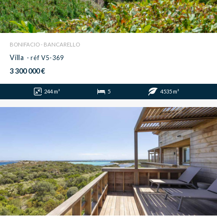
BONIFACIO - BANCARELLO
Villa
- réf V5-369
3 300 000 €
244 m²
5
4535 m²