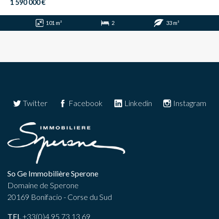
1 590 000 €
101 m²
2
33 m²
Twitter
Facebook
Linkedin
Instagram
So Ge Immobilière Sperone
Domaine de Sperone
20169 Bonifacio - Corse du Sud
TEL
+33(0)4 95 73 13 69