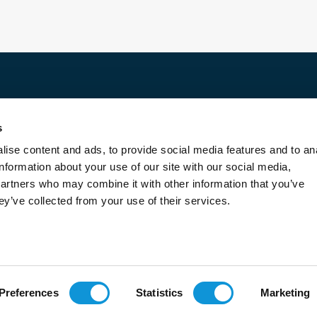
Discover
s
For rent
ise content and ads, to provide social media features and to an
For sale
information about your use of our site with our social media,
Entrust us with your property
partners who may combine it with other information that you’ve
Blog
ey’ve collected from your use of their services.
Contact us
About us
Transaction fees
Legal Terms and Conditions
Cookie management
Preferences
Statistics
Marketing