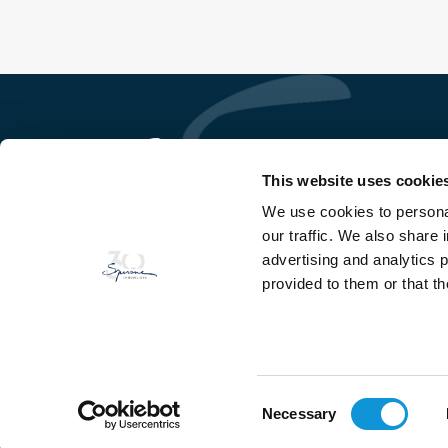
This website uses cookie
We use cookies to personal
So Ge Immobilière Sperone
our traffic. We also share 
Domaine de Sperone
20169 Bonifacio - Corse du Sud
advertising and analytics 
provided to them or that th
TEL
+33(0)4 95 73 13 69
FAX
+33(0)4 95 73 06 97
Consent
Necessary
Selection