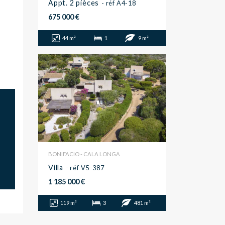
Appt. 2 pièces
- réf A4-18
675 000 €
44 m²
1
9 m²
BONIFACIO - CALA LONGA
Villa
- réf V5-387
1 185 000 €
119 m²
3
481 m²