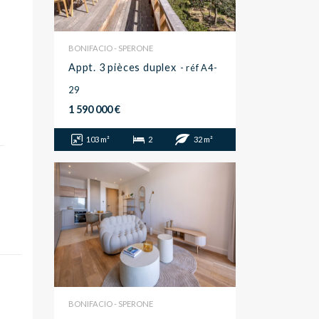
BONIFACIO - SPERONE
Appt. 3 pièces duplex
- réf A4-
29
1 590 000 €
103 m²
2
32 m²
BONIFACIO - SPERONE