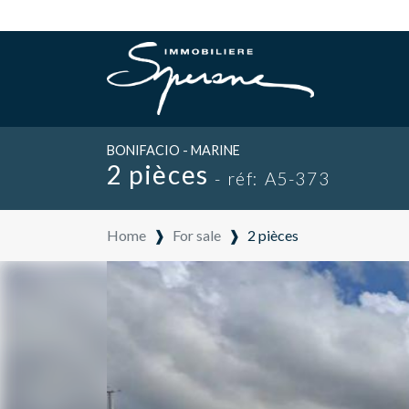
BONIFACIO - MARINE
2 pièces
- réf: A5-373
Home
❱
For sale
❱
2 pièces