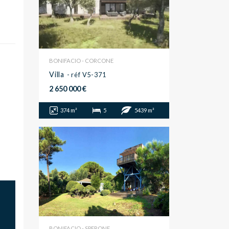
BONIFACIO - CORCONE
Villa
- réf V5-371
2 650 000 €
374 m²
5
5439 m²
BONIFACIO - SPERONE