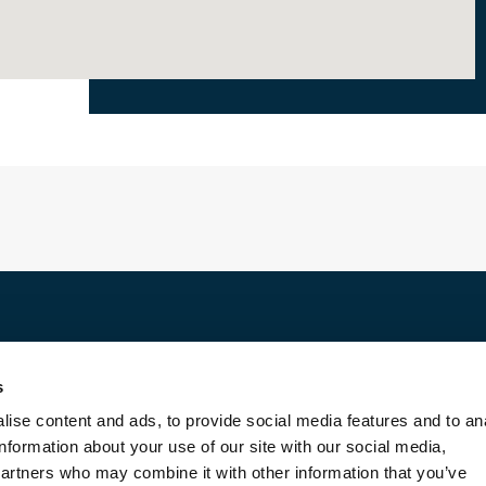
Discover
s
For rent
ise content and ads, to provide social media features and to an
For sale
information about your use of our site with our social media,
Entrust us with your property
partners who may combine it with other information that you’ve
Blog