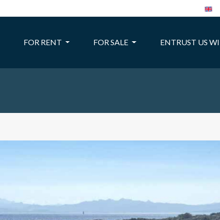
FOR RENT
FOR SALE
ENTRUST US W