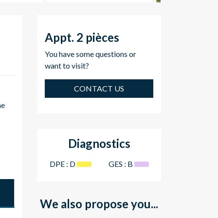
Appt. 2 pièces
You have some questions or
want to visit?
CONTACT US
ne
Diagnostics
DPE :
D
GES :
B
We also propose you...