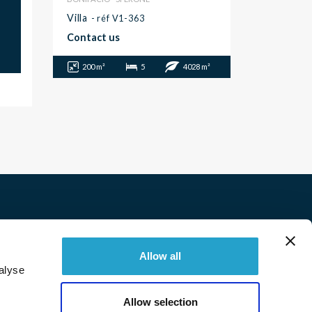
Villa
- réf V1-363
Contact us
200 m²
5
4028 m²
Twitter
Facebook
Linkedin
Instagram
Allow all
alyse
© 2026 Immobilière Sperone. All right reserved.
Allow selection