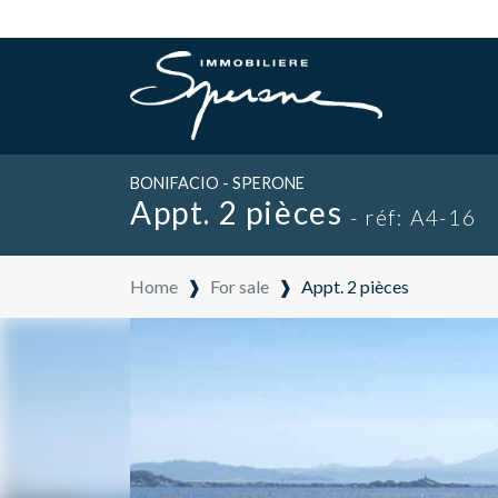
BONIFACIO - SPERONE
Appt. 2 pièces
- réf: A4-16
Home
❱
For sale
❱
Appt. 2 pièces