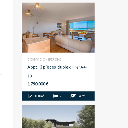
BONIFACIO - SPERONE
Appt. 3 pièces duplex
- réf A4-
13
1 790 000 €
108 m²
2
34 m²