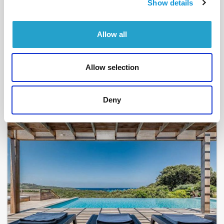
Show details
BONIFACIO - SPERONE
Allow all
Farniente
- réf 205
A partir de
7 350 €
par semaine
Allow selection
12
5
240 m²
Deny