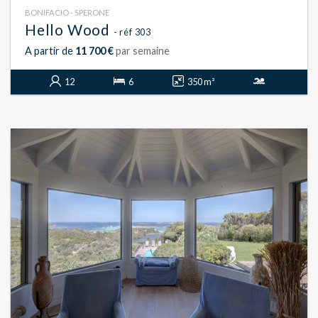
BONIFACIO - SPERONE
Hello Wood
- réf 303
A partir de
11 700 €
par semaine
12
6
350 m²