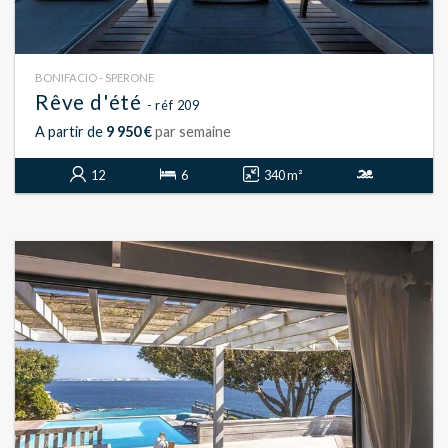
BONIFACIO - SPERONE
Rêve d'été
- réf 209
A partir de
9 950 €
par semaine
12
6
340 m²