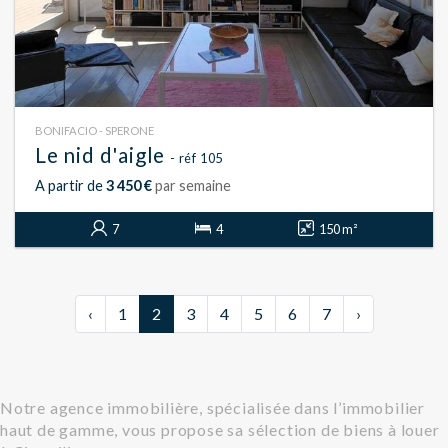
BONIFACIO - SPERONE
Le nid d'aigle
- réf 105
A partir de
3 450 €
par semaine
7
4
150 m²
‹
1
2
3
4
5
6
7
›
Notre agence immobilière, spécialisée dans l’immobilier
haut de gamme, vous propose sa sélection de biens à louer