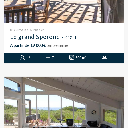
BONIFACIO - SPERONE
Le grand Sperone
- réf 211
A partir de
19 000 €
par semaine
12
7
500 m²