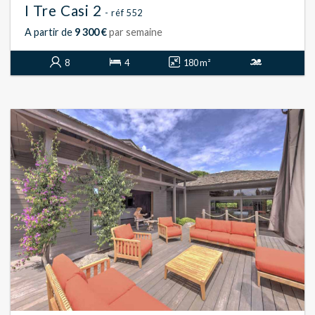
I Tre Casi 2
- réf 552
A partir de
9 300 €
par semaine
8
4
180 m²