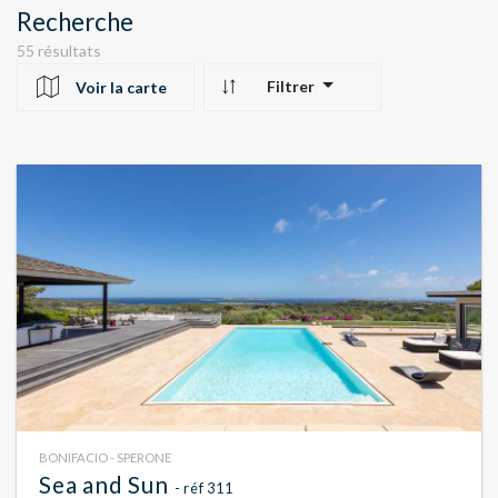
Recherche
55 résultats
Filtrer
Voir la carte
10
24
22
BONIFACIO - SPERONE
Sea and Sun
- réf 311