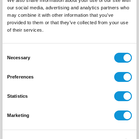
We also share information about your use of our site with
our social media, advertising and analytics partners who
may combine it with other information that you’ve
provided to them or that they’ve collected from your use
BONIFACIO - SPERONE
Le patio
of their services.
- réf 302
A partir de
7 250 €
par semaine
Consent
10
5
240 m²
Necessary
Selection
Preferences
Statistics
Marketing